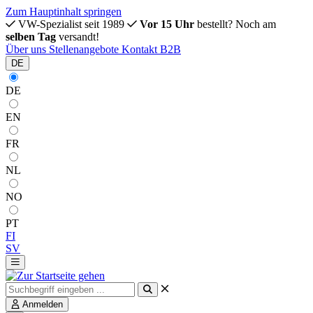
Zum Hauptinhalt springen
VW-Spezialist seit 1989
Vor 15 Uhr
bestellt? Noch am
selben Tag
versandt!
Über uns
Stellenangebote
Kontakt
B2B
DE
DE
EN
FR
NL
NO
PT
FI
SV
Anmelden