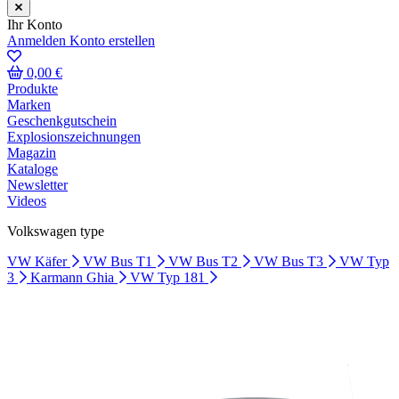
Ihr Konto
Anmelden
Konto erstellen
0,00 €
Produkte
Marken
Geschenkgutschein
Explosionszeichnungen
Magazin
Kataloge
Newsletter
Videos
Volkswagen type
VW Käfer
VW Bus T1
VW Bus T2
VW Bus T3
VW Typ
3
Karmann Ghia
VW Typ 181