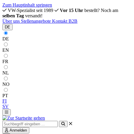
Zum Hauptinhalt springen
VW-Spezialist seit 1989
Vor 15 Uhr
bestellt? Noch am
selben Tag
versandt!
Über uns
Stellenangebote
Kontakt
B2B
DE
DE
EN
FR
NL
NO
PT
FI
SV
Anmelden