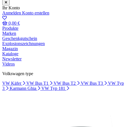
Ihr Konto
Anmelden
Konto erstellen
0,00 €
Produkte
Marken
Geschenkgutschein
Explosionszeichnungen
Magazin
Kataloge
Newsletter
Videos
Volkswagen type
VW Käfer
VW Bus T1
VW Bus T2
VW Bus T3
VW Typ
3
Karmann Ghia
VW Typ 181