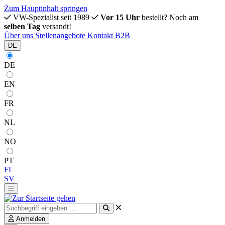
Zum Hauptinhalt springen
VW-Spezialist seit 1989
Vor 15 Uhr
bestellt? Noch am
selben Tag
versandt!
Über uns
Stellenangebote
Kontakt
B2B
DE
DE
EN
FR
NL
NO
PT
FI
SV
Anmelden