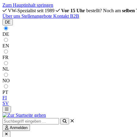
Zum Hauptinhalt springen
VW-Spezialist seit 1989
Vor 15 Uhr
bestellt? Noch am
selben
Über uns
Stellenangebote
Kontakt
B2B
DE
DE
EN
FR
NL
NO
PT
FI
SV
Anmelden