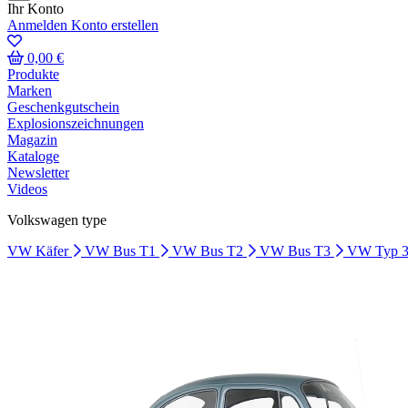
Ihr Konto
Anmelden
Konto erstellen
0,00 €
Produkte
Marken
Geschenkgutschein
Explosionszeichnungen
Magazin
Kataloge
Newsletter
Videos
Volkswagen type
VW Käfer
VW Bus T1
VW Bus T2
VW Bus T3
VW Typ 