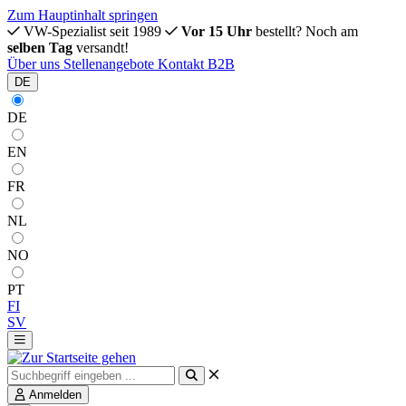
Zum Hauptinhalt springen
VW-Spezialist seit 1989
Vor 15 Uhr
bestellt? Noch am
selben Tag
versandt!
Über uns
Stellenangebote
Kontakt
B2B
DE
DE
EN
FR
NL
NO
PT
FI
SV
Anmelden