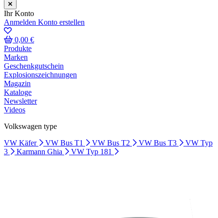
Ihr Konto
Anmelden
Konto erstellen
0,00 €
Produkte
Marken
Geschenkgutschein
Explosionszeichnungen
Magazin
Kataloge
Newsletter
Videos
Volkswagen type
VW Käfer
VW Bus T1
VW Bus T2
VW Bus T3
VW Typ
3
Karmann Ghia
VW Typ 181