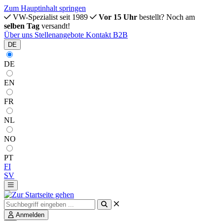
Zum Hauptinhalt springen
VW-Spezialist seit 1989
Vor 15 Uhr
bestellt? Noch am
selben Tag
versandt!
Über uns
Stellenangebote
Kontakt
B2B
DE
DE
EN
FR
NL
NO
PT
FI
SV
Anmelden