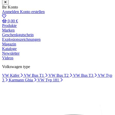
Ihr Konto
Anmelden
Konto erstellen
0,00 €
Produkte
Marken
Geschenkgutschein
Explosionszeichnungen
Magazin
Kataloge
Newsletter
Videos
Volkswagen type
VW Käfer
VW Bus T1
VW Bus T2
VW Bus T3
VW Typ
3
Karmann Ghia
VW Typ 181