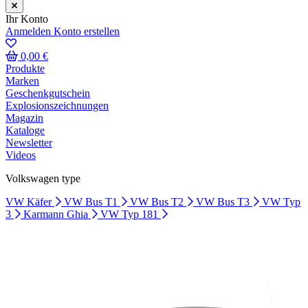
Ihr Konto
Anmelden
Konto erstellen
0,00 €
Produkte
Marken
Geschenkgutschein
Explosionszeichnungen
Magazin
Kataloge
Newsletter
Videos
Volkswagen type
VW Käfer
VW Bus T1
VW Bus T2
VW Bus T3
VW Typ
3
Karmann Ghia
VW Typ 181