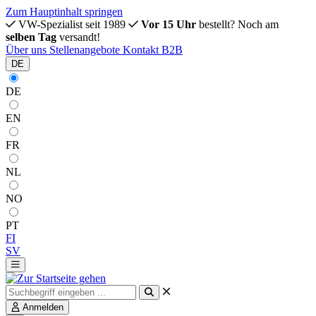
Zum Hauptinhalt springen
VW-Spezialist seit 1989
Vor 15 Uhr
bestellt? Noch am
selben Tag
versandt!
Über uns
Stellenangebote
Kontakt
B2B
DE
DE
EN
FR
NL
NO
PT
FI
SV
Anmelden