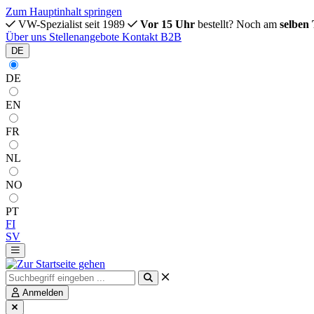
Zum Hauptinhalt springen
VW-Spezialist seit 1989
Vor 15 Uhr
bestellt? Noch am
selben
Über uns
Stellenangebote
Kontakt
B2B
DE
DE
EN
FR
NL
NO
PT
FI
SV
Anmelden