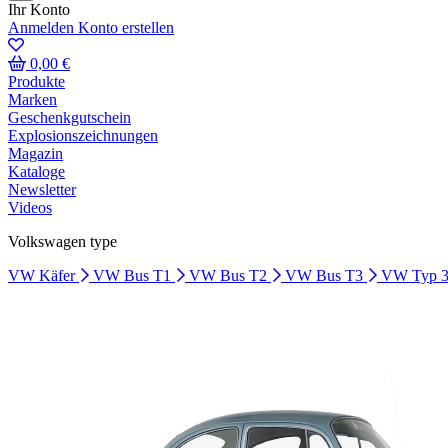
Ihr Konto
Anmelden
Konto erstellen
0,00 €
Produkte
Marken
Geschenkgutschein
Explosionszeichnungen
Magazin
Kataloge
Newsletter
Videos
Volkswagen type
VW Käfer
VW Bus T1
VW Bus T2
VW Bus T3
VW Typ 