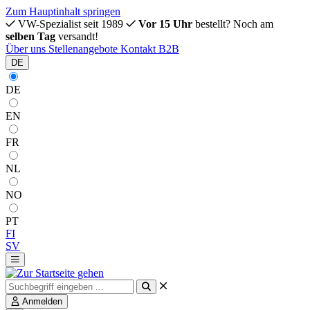
Zum Hauptinhalt springen
VW-Spezialist seit 1989
Vor 15 Uhr
bestellt? Noch am
selben Tag
versandt!
Über uns
Stellenangebote
Kontakt
B2B
DE
DE
EN
FR
NL
NO
PT
FI
SV
Anmelden