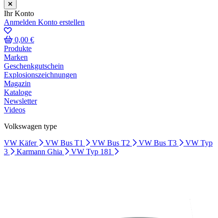
Ihr Konto
Anmelden
Konto erstellen
0,00 €
Produkte
Marken
Geschenkgutschein
Explosionszeichnungen
Magazin
Kataloge
Newsletter
Videos
Volkswagen type
VW Käfer
VW Bus T1
VW Bus T2
VW Bus T3
VW Typ
3
Karmann Ghia
VW Typ 181