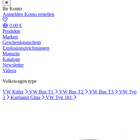
Ihr Konto
Anmelden
Konto erstellen
0,00 €
Produkte
Marken
Geschenkgutschein
Explosionszeichnungen
Magazin
Kataloge
Newsletter
Videos
Volkswagen type
VW Käfer
VW Bus T1
VW Bus T2
VW Bus T3
VW Typ
3
Karmann Ghia
VW Typ 181