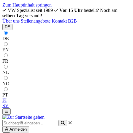
Zum Hauptinhalt springen
VW-Spezialist seit 1989
Vor 15 Uhr
bestellt? Noch am
selben Tag
versandt!
Über uns
Stellenangebote
Kontakt
B2B
DE
DE
EN
FR
NL
NO
PT
FI
SV
Anmelden