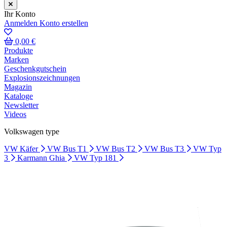
Ihr Konto
Anmelden
Konto erstellen
0,00 €
Produkte
Marken
Geschenkgutschein
Explosionszeichnungen
Magazin
Kataloge
Newsletter
Videos
Volkswagen type
VW Käfer
VW Bus T1
VW Bus T2
VW Bus T3
VW Typ
3
Karmann Ghia
VW Typ 181