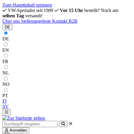
Zum Hauptinhalt springen
VW-Spezialist seit 1989
Vor 15 Uhr
bestellt? Noch am
selben Tag
versandt!
Über uns
Stellenangebote
Kontakt
B2B
DE
DE
EN
FR
NL
NO
PT
FI
SV
Anmelden