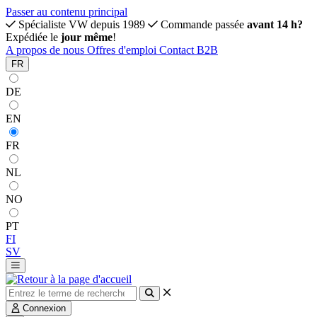
Passer au contenu principal
Spécialiste VW depuis 1989
Commande passée
avant 14 h?
Expédiée le
jour même
!
A propos de nous
Offres d'emploi
Contact
B2B
FR
DE
EN
FR
NL
NO
PT
FI
SV
Connexion