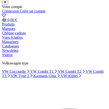
Votre compte
Connexion
Créer un compte
0,00 €
Produits
Marques
Chèque-cadeau
Vues éclatées
Magazines
Catalogues
Newsletter
Vidéos
Volkswagen type
VW Coccinelle
VW Combi T1
VW Combi T2
VW Combi
T3
VW Type 3
Karmann Ghia
VW Kübel