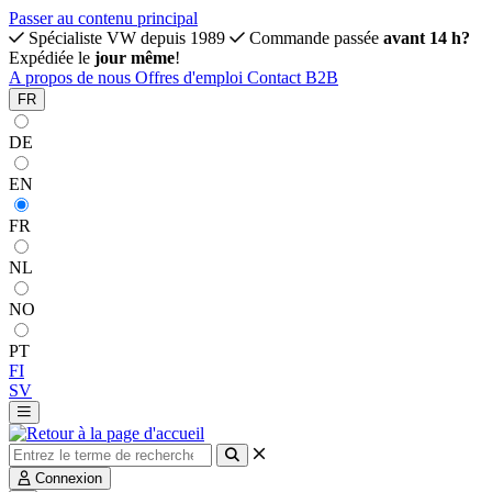
Passer au contenu principal
Spécialiste VW depuis 1989
Commande passée
avant 14 h?
Expédiée le
jour même
!
A propos de nous
Offres d'emploi
Contact
B2B
FR
DE
EN
FR
NL
NO
PT
FI
SV
Connexion