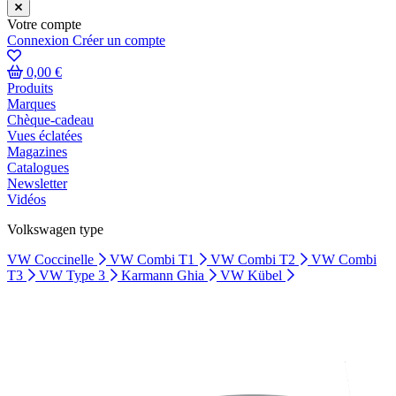
Votre compte
Connexion
Créer un compte
0,00 €
Produits
Marques
Chèque-cadeau
Vues éclatées
Magazines
Catalogues
Newsletter
Vidéos
Volkswagen type
VW Coccinelle
VW Combi T1
VW Combi T2
VW Combi
T3
VW Type 3
Karmann Ghia
VW Kübel