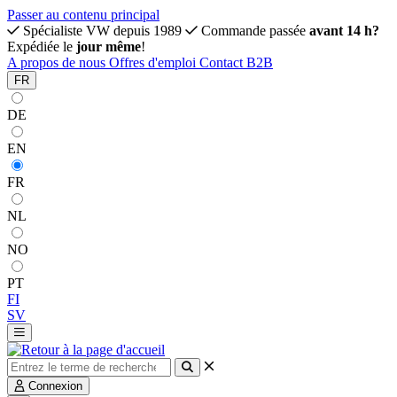
Passer au contenu principal
Spécialiste VW depuis 1989
Commande passée
avant 14 h?
Expédiée le
jour même
!
A propos de nous
Offres d'emploi
Contact
B2B
FR
DE
EN
FR
NL
NO
PT
FI
SV
Connexion