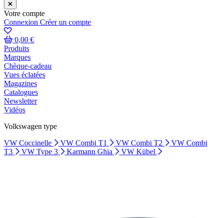
Votre compte
Connexion
Créer un compte
0,00 €
Produits
Marques
Chèque-cadeau
Vues éclatées
Magazines
Catalogues
Newsletter
Vidéos
Volkswagen type
VW Coccinelle
VW Combi T1
VW Combi T2
VW Combi
T3
VW Type 3
Karmann Ghia
VW Kübel