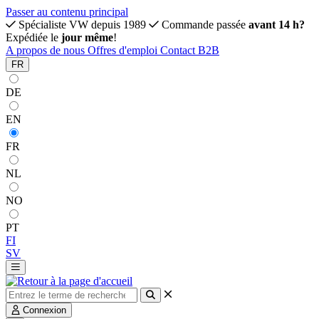
Passer au contenu principal
Spécialiste VW depuis 1989
Commande passée
avant 14 h?
Expédiée le
jour même
!
A propos de nous
Offres d'emploi
Contact
B2B
FR
DE
EN
FR
NL
NO
PT
FI
SV
Connexion