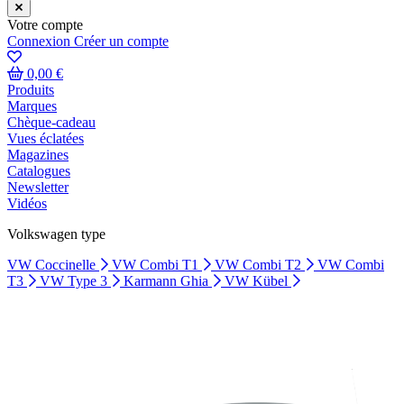
Votre compte
Connexion
Créer un compte
0,00 €
Produits
Marques
Chèque-cadeau
Vues éclatées
Magazines
Catalogues
Newsletter
Vidéos
Volkswagen type
VW Coccinelle
VW Combi T1
VW Combi T2
VW Combi
T3
VW Type 3
Karmann Ghia
VW Kübel