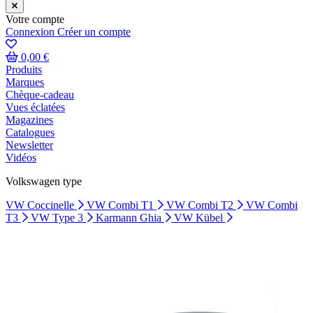
Votre compte
Connexion
Créer un compte
0,00 €
Produits
Marques
Chèque-cadeau
Vues éclatées
Magazines
Catalogues
Newsletter
Vidéos
Volkswagen type
VW Coccinelle
VW Combi T1
VW Combi T2
VW Combi
T3
VW Type 3
Karmann Ghia
VW Kübel