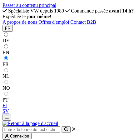
Passer au contenu principal
Spécialiste VW depuis 1989
Commande passée
avant 14 h?
Expédiée le
jour même
!
A propos de nous
Offres d'emploi
Contact
B2B
FR
DE
EN
FR
NL
NO
PT
FI
SV
Connexion