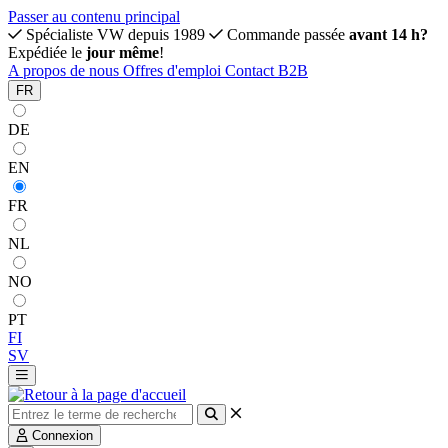
Passer au contenu principal
Spécialiste VW depuis 1989
Commande passée
avant 14 h?
Expédiée le
jour même
!
A propos de nous
Offres d'emploi
Contact
B2B
FR
DE
EN
FR
NL
NO
PT
FI
SV
Connexion