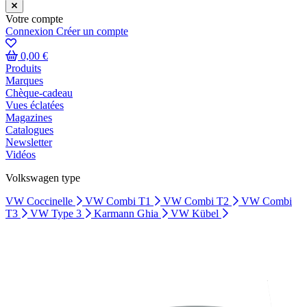
Votre compte
Connexion
Créer un compte
0,00 €
Produits
Marques
Chèque-cadeau
Vues éclatées
Magazines
Catalogues
Newsletter
Vidéos
Volkswagen type
VW Coccinelle
VW Combi T1
VW Combi T2
VW Combi
T3
VW Type 3
Karmann Ghia
VW Kübel