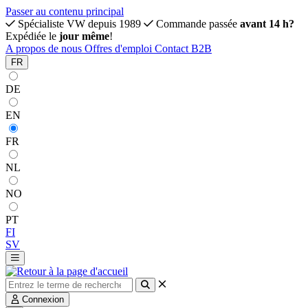
Passer au contenu principal
Spécialiste VW depuis 1989
Commande passée
avant 14 h?
Expédiée le
jour même
!
A propos de nous
Offres d'emploi
Contact
B2B
FR
DE
EN
FR
NL
NO
PT
FI
SV
Connexion