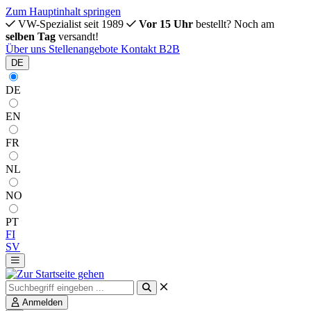
Zum Hauptinhalt springen
VW-Spezialist seit 1989
Vor 15 Uhr
bestellt? Noch am
selben Tag
versandt!
Über uns
Stellenangebote
Kontakt
B2B
DE
DE
EN
FR
NL
NO
PT
FI
SV
Anmelden