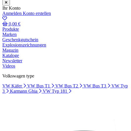
Ihr Konto
Anmelden
Konto erstellen
0,00 €
Produkte
Marken
Geschenkgutschein
Explosionszeichnungen
Magazin
Kataloge
Newsletter
Videos
Volkswagen type
VW Käfer
VW Bus T1
VW Bus T2
VW Bus T3
VW Typ
3
Karmann Ghia
VW Typ 181