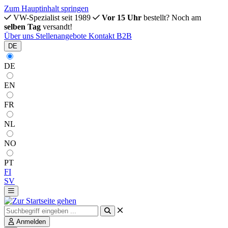
Zum Hauptinhalt springen
VW-Spezialist seit 1989
Vor 15 Uhr
bestellt? Noch am
selben Tag
versandt!
Über uns
Stellenangebote
Kontakt
B2B
DE
DE
EN
FR
NL
NO
PT
FI
SV
Anmelden