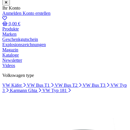
Ihr Konto
Anmelden
Konto erstellen
0,00 €
Produkte
Marken
Geschenkgutschein
Explosionszeichnungen
Magazin
Kataloge
Newsletter
Videos
Volkswagen type
VW Käfer
VW Bus T1
VW Bus T2
VW Bus T3
VW Typ
3
Karmann Ghia
VW Typ 181