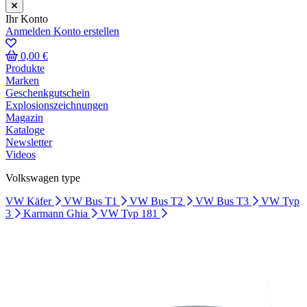
Ihr Konto
Anmelden
Konto erstellen
0,00 €
Produkte
Marken
Geschenkgutschein
Explosionszeichnungen
Magazin
Kataloge
Newsletter
Videos
Volkswagen type
VW Käfer
VW Bus T1
VW Bus T2
VW Bus T3
VW Typ
3
Karmann Ghia
VW Typ 181