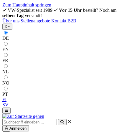
Zum Hauptinhalt springen
VW-Spezialist seit 1989
Vor 15 Uhr
bestellt? Noch am
selben Tag
versandt!
Über uns
Stellenangebote
Kontakt
B2B
DE
DE
EN
FR
NL
NO
PT
FI
SV
Anmelden