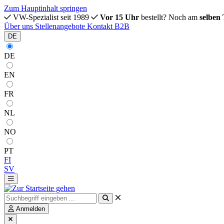
Zum Hauptinhalt springen
VW-Spezialist seit 1989
Vor 15 Uhr
bestellt? Noch am
selben
Über uns
Stellenangebote
Kontakt
B2B
DE
DE
EN
FR
NL
NO
PT
FI
SV
Anmelden