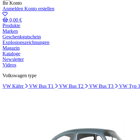
Ihr Konto
Anmelden
Konto erstellen
0,00 €
Produkte
Marken
Geschenkgutschein
Explosionszeichnungen
Magazin
Kataloge
Newsletter
Videos
Volkswagen type
VW Käfer
VW Bus T1
VW Bus T2
VW Bus T3
VW Typ 