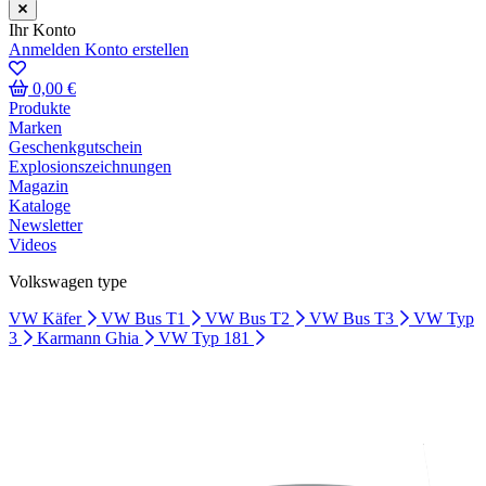
Ihr Konto
Anmelden
Konto erstellen
0,00 €
Produkte
Marken
Geschenkgutschein
Explosionszeichnungen
Magazin
Kataloge
Newsletter
Videos
Volkswagen type
VW Käfer
VW Bus T1
VW Bus T2
VW Bus T3
VW Typ
3
Karmann Ghia
VW Typ 181