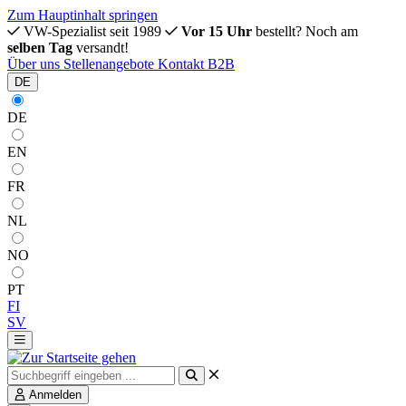
Zum Hauptinhalt springen
VW-Spezialist seit 1989
Vor 15 Uhr
bestellt? Noch am
selben Tag
versandt!
Über uns
Stellenangebote
Kontakt
B2B
DE
DE
EN
FR
NL
NO
PT
FI
SV
Anmelden