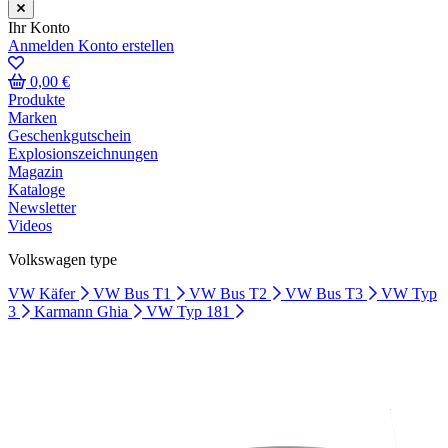
Ihr Konto
Anmelden
Konto erstellen
0,00 €
Produkte
Marken
Geschenkgutschein
Explosionszeichnungen
Magazin
Kataloge
Newsletter
Videos
Volkswagen type
VW Käfer
VW Bus T1
VW Bus T2
VW Bus T3
VW Typ
3
Karmann Ghia
VW Typ 181