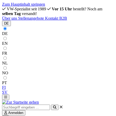
Zum Hauptinhalt springen
VW-Spezialist seit 1989
Vor 15 Uhr
bestellt? Noch am
selben Tag
versandt!
Über uns
Stellenangebote
Kontakt
B2B
DE
DE
EN
FR
NL
NO
PT
FI
SV
Anmelden