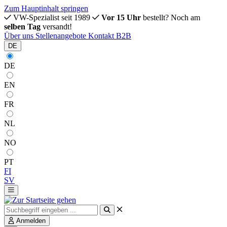
Zum Hauptinhalt springen
VW-Spezialist seit 1989
Vor 15 Uhr
bestellt? Noch am
selben Tag
versandt!
Über uns
Stellenangebote
Kontakt
B2B
DE
DE
EN
FR
NL
NO
PT
FI
SV
Anmelden