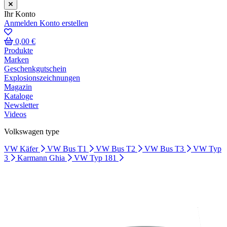
Ihr Konto
Anmelden
Konto erstellen
0,00 €
Produkte
Marken
Geschenkgutschein
Explosionszeichnungen
Magazin
Kataloge
Newsletter
Videos
Volkswagen type
VW Käfer
VW Bus T1
VW Bus T2
VW Bus T3
VW Typ
3
Karmann Ghia
VW Typ 181