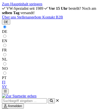
Zum Hauptinhalt springen
VW-Spezialist seit 1989
Vor 15 Uhr
bestellt? Noch am
selben Tag
versandt!
Über uns
Stellenangebote
Kontakt
B2B
DE
DE
EN
FR
NL
NO
PT
FI
SV
Anmelden