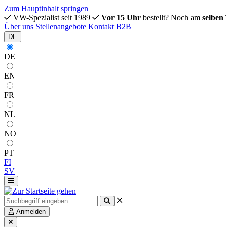
Zum Hauptinhalt springen
VW-Spezialist seit 1989
Vor 15 Uhr
bestellt? Noch am
selben
Über uns
Stellenangebote
Kontakt
B2B
DE
DE
EN
FR
NL
NO
PT
FI
SV
Anmelden