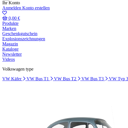
Ihr Konto
Anmelden
Konto erstellen
0,00 €
Produkte
Marken
Geschenkgutschein
Explosionszeichnungen
Magazin
Kataloge
Newsletter
Videos
Volkswagen type
VW Käfer
VW Bus T1
VW Bus T2
VW Bus T3
VW Typ 