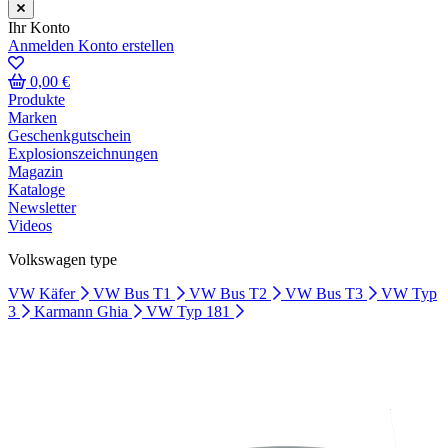
Ihr Konto
Anmelden
Konto erstellen
0,00 €
Produkte
Marken
Geschenkgutschein
Explosionszeichnungen
Magazin
Kataloge
Newsletter
Videos
Volkswagen type
VW Käfer
VW Bus T1
VW Bus T2
VW Bus T3
VW Typ
3
Karmann Ghia
VW Typ 181