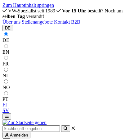
Zum Hauptinhalt springen
VW-Spezialist seit 1989
Vor 15 Uhr
bestellt? Noch am
selben Tag
versandt!
Über uns
Stellenangebote
Kontakt
B2B
DE
DE
EN
FR
NL
NO
PT
FI
SV
Anmelden