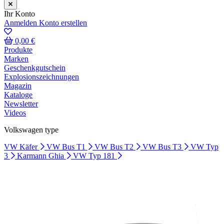
Ihr Konto
Anmelden
Konto erstellen
0,00 €
Produkte
Marken
Geschenkgutschein
Explosionszeichnungen
Magazin
Kataloge
Newsletter
Videos
Volkswagen type
VW Käfer
VW Bus T1
VW Bus T2
VW Bus T3
VW Typ
3
Karmann Ghia
VW Typ 181