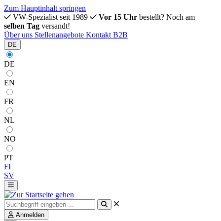
Zum Hauptinhalt springen
VW-Spezialist seit 1989
Vor 15 Uhr
bestellt? Noch am
selben Tag
versandt!
Über uns
Stellenangebote
Kontakt
B2B
DE
DE
EN
FR
NL
NO
PT
FI
SV
Anmelden