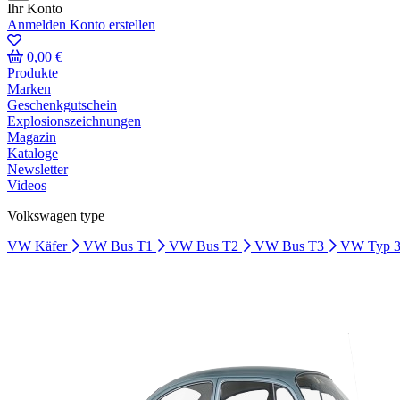
Ihr Konto
Anmelden
Konto erstellen
0,00 €
Produkte
Marken
Geschenkgutschein
Explosionszeichnungen
Magazin
Kataloge
Newsletter
Videos
Volkswagen type
VW Käfer
VW Bus T1
VW Bus T2
VW Bus T3
VW Typ 