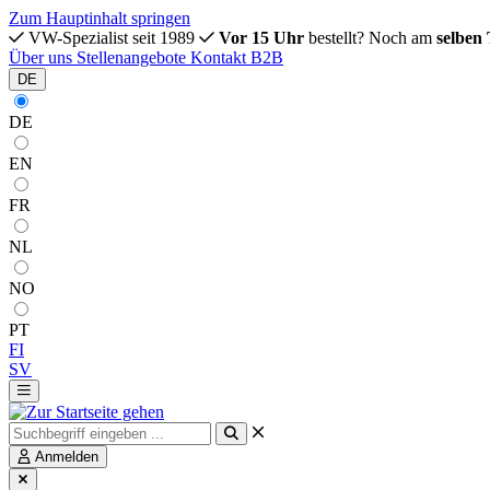
Zum Hauptinhalt springen
VW-Spezialist seit 1989
Vor 15 Uhr
bestellt? Noch am
selben
Über uns
Stellenangebote
Kontakt
B2B
DE
DE
EN
FR
NL
NO
PT
FI
SV
Anmelden