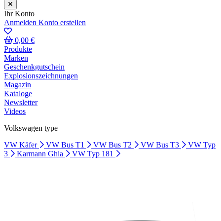
Ihr Konto
Anmelden
Konto erstellen
0,00 €
Produkte
Marken
Geschenkgutschein
Explosionszeichnungen
Magazin
Kataloge
Newsletter
Videos
Volkswagen type
VW Käfer
VW Bus T1
VW Bus T2
VW Bus T3
VW Typ
3
Karmann Ghia
VW Typ 181