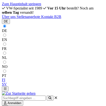
Zum Hauptinhalt springen
VW-Spezialist seit 1989
Vor 15 Uhr
bestellt? Noch am
selben Tag
versandt!
Über uns
Stellenangebote
Kontakt
B2B
DE
DE
EN
FR
NL
NO
PT
FI
SV
Anmelden