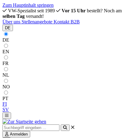
Zum Hauptinhalt springen
VW-Spezialist seit 1989
Vor 15 Uhr
bestellt? Noch am
selben Tag
versandt!
Über uns
Stellenangebote
Kontakt
B2B
DE
DE
EN
FR
NL
NO
PT
FI
SV
Anmelden