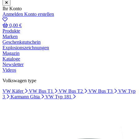
Ihr Konto
Anmelden
Konto erstellen
0,00 €
Produkte
Marken
Geschenkgutschein
Explosionszeichnungen
Magazin
Kataloge
Newsletter
Videos
Volkswagen type
VW Käfer
VW Bus T1
VW Bus T2
VW Bus T3
VW Typ
3
Karmann Ghia
VW Typ 181