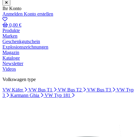
Ihr Konto
Anmelden
Konto erstellen
0,00 €
Produkte
Marken
Geschenkgutschein
Explosionszeichnungen
Magazin
Kataloge
Newsletter
Videos
Volkswagen type
VW Käfer
VW Bus T1
VW Bus T2
VW Bus T3
VW Typ
3
Karmann Ghia
VW Typ 181