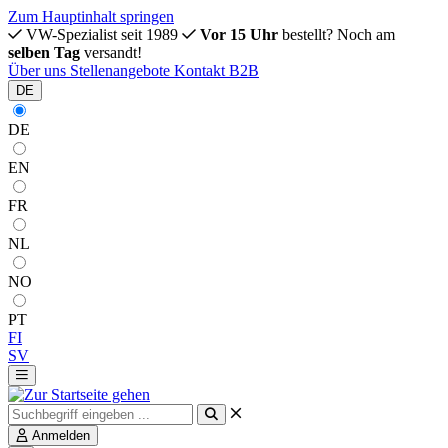
Zum Hauptinhalt springen
VW-Spezialist seit 1989
Vor 15 Uhr
bestellt? Noch am
selben Tag
versandt!
Über uns
Stellenangebote
Kontakt
B2B
DE
DE
EN
FR
NL
NO
PT
FI
SV
Anmelden