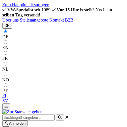
Zum Hauptinhalt springen
VW-Spezialist seit 1989
Vor 15 Uhr
bestellt? Noch am
selben Tag
versandt!
Über uns
Stellenangebote
Kontakt
B2B
DE
DE
EN
FR
NL
NO
PT
FI
SV
Anmelden