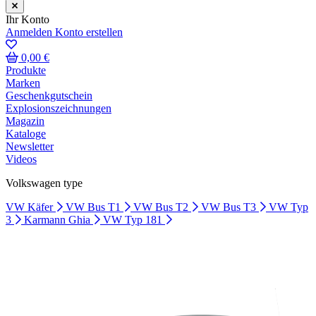
Ihr Konto
Anmelden
Konto erstellen
0,00 €
Produkte
Marken
Geschenkgutschein
Explosionszeichnungen
Magazin
Kataloge
Newsletter
Videos
Volkswagen type
VW Käfer
VW Bus T1
VW Bus T2
VW Bus T3
VW Typ
3
Karmann Ghia
VW Typ 181