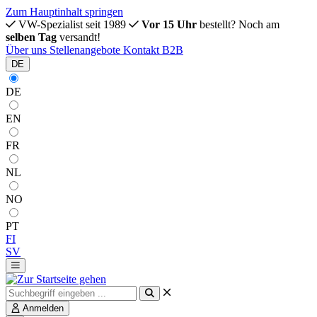
Zum Hauptinhalt springen
VW-Spezialist seit 1989
Vor 15 Uhr
bestellt? Noch am
selben Tag
versandt!
Über uns
Stellenangebote
Kontakt
B2B
DE
DE
EN
FR
NL
NO
PT
FI
SV
Anmelden