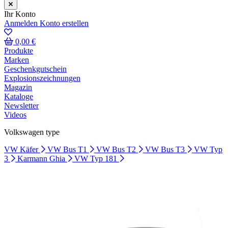
Ihr Konto
Anmelden
Konto erstellen
0,00 €
Produkte
Marken
Geschenkgutschein
Explosionszeichnungen
Magazin
Kataloge
Newsletter
Videos
Volkswagen type
VW Käfer
VW Bus T1
VW Bus T2
VW Bus T3
VW Typ
3
Karmann Ghia
VW Typ 181