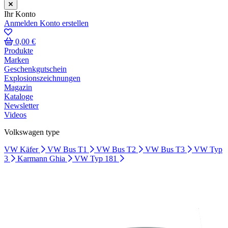
Ihr Konto
Anmelden
Konto erstellen
0,00 €
Produkte
Marken
Geschenkgutschein
Explosionszeichnungen
Magazin
Kataloge
Newsletter
Videos
Volkswagen type
VW Käfer
VW Bus T1
VW Bus T2
VW Bus T3
VW Typ
3
Karmann Ghia
VW Typ 181