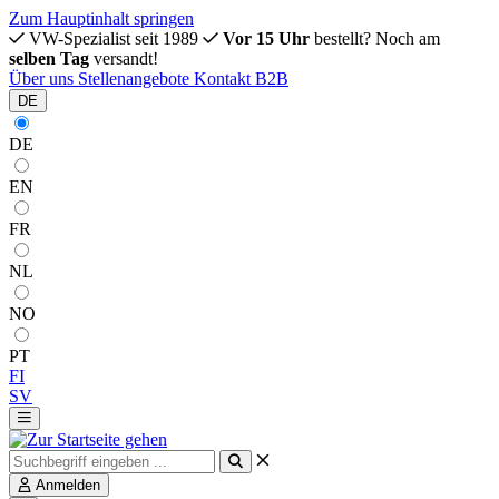
Zum Hauptinhalt springen
VW-Spezialist seit 1989
Vor 15 Uhr
bestellt? Noch am
selben Tag
versandt!
Über uns
Stellenangebote
Kontakt
B2B
DE
DE
EN
FR
NL
NO
PT
FI
SV
Anmelden