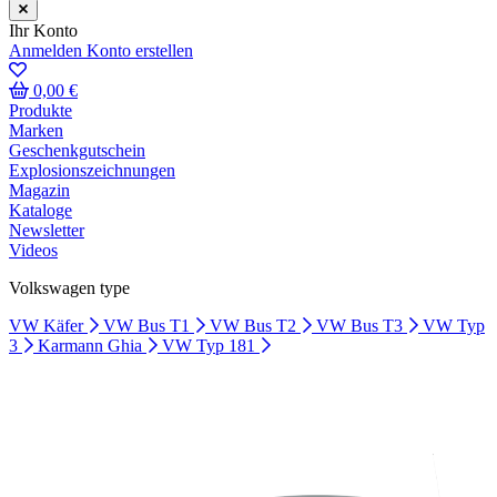
Ihr Konto
Anmelden
Konto erstellen
0,00 €
Produkte
Marken
Geschenkgutschein
Explosionszeichnungen
Magazin
Kataloge
Newsletter
Videos
Volkswagen type
VW Käfer
VW Bus T1
VW Bus T2
VW Bus T3
VW Typ
3
Karmann Ghia
VW Typ 181