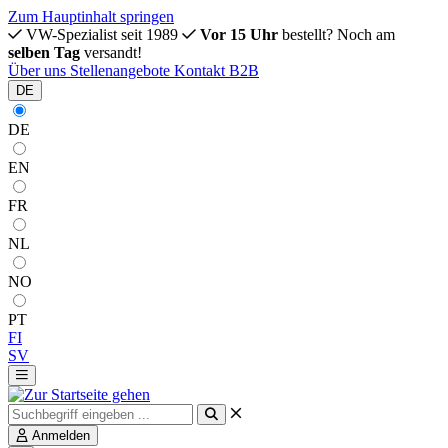
Zum Hauptinhalt springen
VW-Spezialist seit 1989
Vor 15 Uhr
bestellt? Noch am
selben Tag
versandt!
Über uns
Stellenangebote
Kontakt
B2B
DE
DE
EN
FR
NL
NO
PT
FI
SV
Anmelden