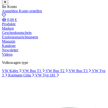
Ihr Konto
Anmelden
Konto erstellen
0,00 €
Produkte
Marken
Geschenkgutschein
Explosionszeichnungen
Magazin
Kataloge
Newsletter
Videos
Volkswagen type
VW Käfer
VW Bus T1
VW Bus T2
VW Bus T3
VW Typ
3
Karmann Ghia
VW Typ 181