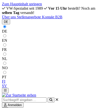
Zum Hauptinhalt springen
VW-Spezialist seit 1989
Vor 15 Uhr
bestellt? Noch am
selben Tag
versandt!
Über uns
Stellenangebote
Kontakt
B2B
DE
DE
EN
FR
NL
NO
PT
FI
SV
Anmelden