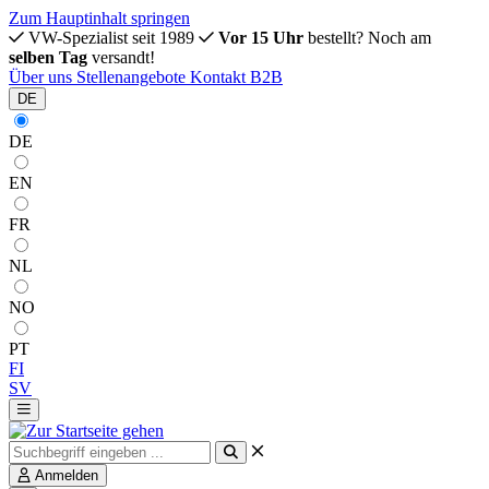
Zum Hauptinhalt springen
VW-Spezialist seit 1989
Vor 15 Uhr
bestellt? Noch am
selben Tag
versandt!
Über uns
Stellenangebote
Kontakt
B2B
DE
DE
EN
FR
NL
NO
PT
FI
SV
Anmelden