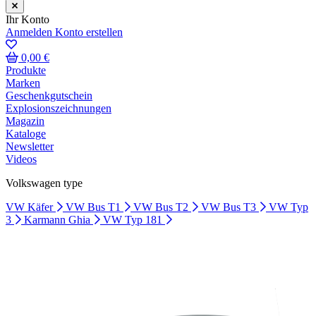
Ihr Konto
Anmelden
Konto erstellen
0,00 €
Produkte
Marken
Geschenkgutschein
Explosionszeichnungen
Magazin
Kataloge
Newsletter
Videos
Volkswagen type
VW Käfer
VW Bus T1
VW Bus T2
VW Bus T3
VW Typ
3
Karmann Ghia
VW Typ 181