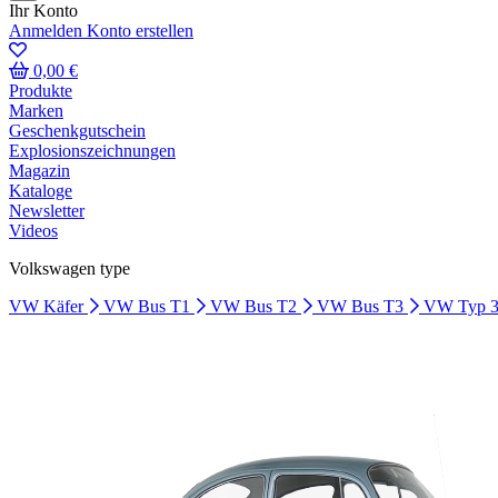
Ihr Konto
Anmelden
Konto erstellen
0,00 €
Produkte
Marken
Geschenkgutschein
Explosionszeichnungen
Magazin
Kataloge
Newsletter
Videos
Volkswagen type
VW Käfer
VW Bus T1
VW Bus T2
VW Bus T3
VW Typ 