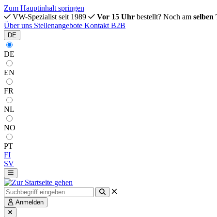
Zum Hauptinhalt springen
VW-Spezialist seit 1989
Vor 15 Uhr
bestellt? Noch am
selben
Über uns
Stellenangebote
Kontakt
B2B
DE
DE
EN
FR
NL
NO
PT
FI
SV
Anmelden