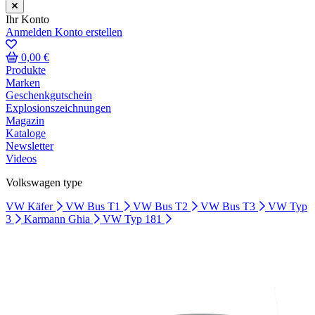
Ihr Konto
Anmelden
Konto erstellen
0,00 €
Produkte
Marken
Geschenkgutschein
Explosionszeichnungen
Magazin
Kataloge
Newsletter
Videos
Volkswagen type
VW Käfer
VW Bus T1
VW Bus T2
VW Bus T3
VW Typ
3
Karmann Ghia
VW Typ 181