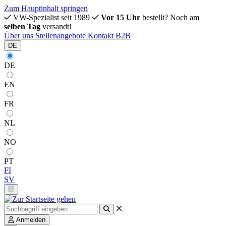
Zum Hauptinhalt springen
VW-Spezialist seit 1989
Vor 15 Uhr
bestellt? Noch am
selben Tag
versandt!
Über uns
Stellenangebote
Kontakt
B2B
DE
DE
EN
FR
NL
NO
PT
FI
SV
Anmelden