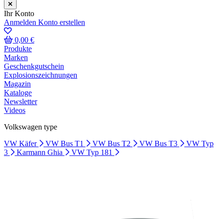
Ihr Konto
Anmelden
Konto erstellen
0,00 €
Produkte
Marken
Geschenkgutschein
Explosionszeichnungen
Magazin
Kataloge
Newsletter
Videos
Volkswagen type
VW Käfer
VW Bus T1
VW Bus T2
VW Bus T3
VW Typ
3
Karmann Ghia
VW Typ 181