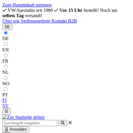
Zum Hauptinhalt springen
VW-Spezialist seit 1989
Vor 15 Uhr
bestellt? Noch am
selben Tag
versandt!
Über uns
Stellenangebote
Kontakt
B2B
DE
DE
EN
FR
NL
NO
PT
FI
SV
Anmelden