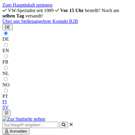
Zum Hauptinhalt springen
VW-Spezialist seit 1989
Vor 15 Uhr
bestellt? Noch am
selben Tag
versandt!
Über uns
Stellenangebote
Kontakt
B2B
DE
DE
EN
FR
NL
NO
PT
FI
SV
Anmelden