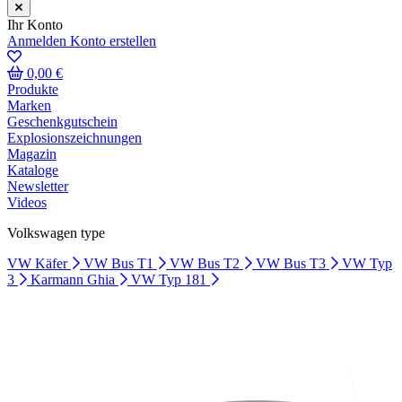
Ihr Konto
Anmelden
Konto erstellen
0,00 €
Produkte
Marken
Geschenkgutschein
Explosionszeichnungen
Magazin
Kataloge
Newsletter
Videos
Volkswagen type
VW Käfer
VW Bus T1
VW Bus T2
VW Bus T3
VW Typ
3
Karmann Ghia
VW Typ 181