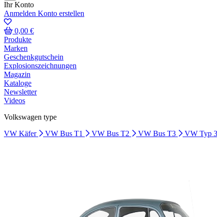
Ihr Konto
Anmelden
Konto erstellen
0,00 €
Produkte
Marken
Geschenkgutschein
Explosionszeichnungen
Magazin
Kataloge
Newsletter
Videos
Volkswagen type
VW Käfer
VW Bus T1
VW Bus T2
VW Bus T3
VW Typ 