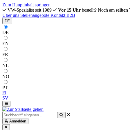
Zum Hauptinhalt springen
VW-Spezialist seit 1989
Vor 15 Uhr
bestellt? Noch am
selben
Über uns
Stellenangebote
Kontakt
B2B
DE
DE
EN
FR
NL
NO
PT
FI
SV
Anmelden