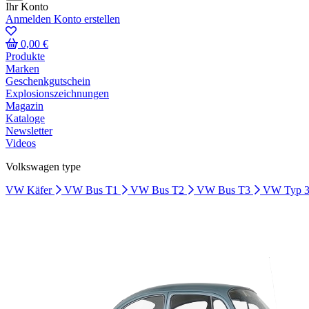
Ihr Konto
Anmelden
Konto erstellen
0,00 €
Produkte
Marken
Geschenkgutschein
Explosionszeichnungen
Magazin
Kataloge
Newsletter
Videos
Volkswagen type
VW Käfer
VW Bus T1
VW Bus T2
VW Bus T3
VW Typ 