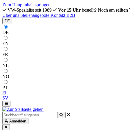
Zum Hauptinhalt springen
VW-Spezialist seit 1989
Vor 15 Uhr
bestellt? Noch am
selben
Über uns
Stellenangebote
Kontakt
B2B
DE
DE
EN
FR
NL
NO
PT
FI
SV
Anmelden