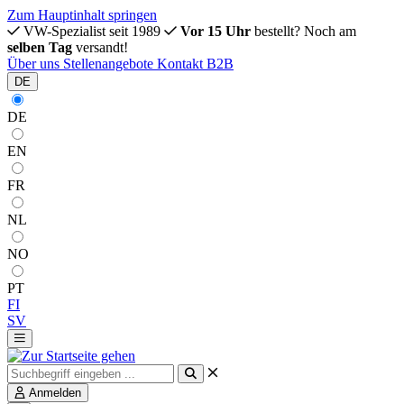
Zum Hauptinhalt springen
VW-Spezialist seit 1989
Vor 15 Uhr
bestellt? Noch am
selben Tag
versandt!
Über uns
Stellenangebote
Kontakt
B2B
DE
DE
EN
FR
NL
NO
PT
FI
SV
Anmelden