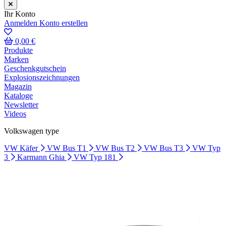
Ihr Konto
Anmelden
Konto erstellen
0,00 €
Produkte
Marken
Geschenkgutschein
Explosionszeichnungen
Magazin
Kataloge
Newsletter
Videos
Volkswagen type
VW Käfer
VW Bus T1
VW Bus T2
VW Bus T3
VW Typ
3
Karmann Ghia
VW Typ 181