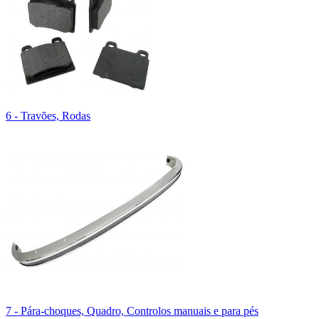
6 - Travões, Rodas
7 - Pára-choques, Quadro, Controlos manuais e para pés