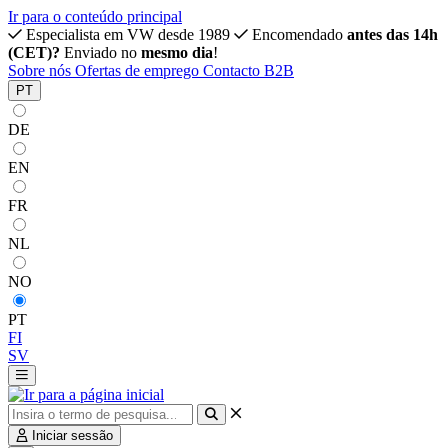
Ir para o conteúdo principal
Especialista em VW desde 1989
Encomendado
antes das 14h
(CET)?
Enviado no
mesmo dia
!
Sobre nós
Ofertas de emprego
Contacto
B2B
PT
DE
EN
FR
NL
NO
PT
FI
SV
Iniciar sessão