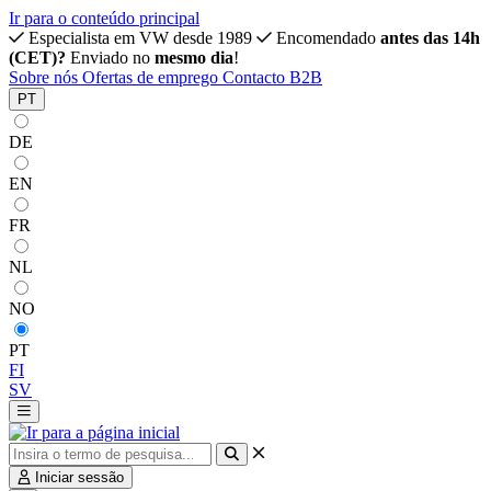
Ir para o conteúdo principal
Especialista em VW desde 1989
Encomendado
antes das 14h
(CET)?
Enviado no
mesmo dia
!
Sobre nós
Ofertas de emprego
Contacto
B2B
PT
DE
EN
FR
NL
NO
PT
FI
SV
Iniciar sessão