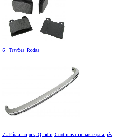
6 - Travões, Rodas
7 - Pára-choques, Quadro, Controlos manuais e para pés