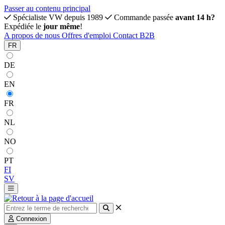
Passer au contenu principal
Spécialiste VW depuis 1989
Commande passée
avant 14 h?
Expédiée le
jour même
!
A propos de nous
Offres d'emploi
Contact
B2B
FR
DE
EN
FR
NL
NO
PT
FI
SV
Connexion