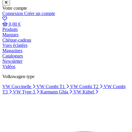
Votre compte
Connexion
Créer un compte
0,00 €
Produits
Marques
Chèque-cadeau
Vues éclatées
Magazines
Catalogues
Newsletter
Vidéos
Volkswagen type
VW Coccinelle
VW Combi T1
VW Combi T2
VW Combi
T3
VW Type 3
Karmann Ghia
VW Kübel