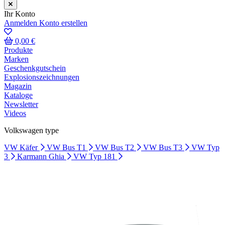
Ihr Konto
Anmelden
Konto erstellen
0,00 €
Produkte
Marken
Geschenkgutschein
Explosionszeichnungen
Magazin
Kataloge
Newsletter
Videos
Volkswagen type
VW Käfer
VW Bus T1
VW Bus T2
VW Bus T3
VW Typ
3
Karmann Ghia
VW Typ 181