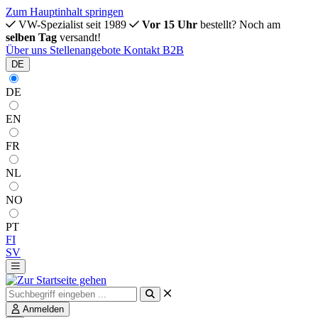
Zum Hauptinhalt springen
VW-Spezialist seit 1989
Vor 15 Uhr
bestellt? Noch am
selben Tag
versandt!
Über uns
Stellenangebote
Kontakt
B2B
DE
DE
EN
FR
NL
NO
PT
FI
SV
Anmelden